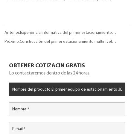
Anterior:Experiencia informativa del primer estacionamiento
inteligente tridimensional público automatizado en Zhanjiang
Próximo:Construcción del primer estacionamiento multinivel
integrado en 3D en Houjie, Dongguan.
OBTENER COTIZACIN GRATIS
Lo contactaremos dentro de las 24 horas.