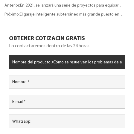
Anterior:En 2021, se lanzará una serie de proyectos para equipar
estacionamientos tridimensionales en el distrito Haidian de Beijing
Próximo:El garaje inteligente subterráneo más grande puesto en
marcha en el suroeste de China
OBTENER COTIZACIN GRATIS
Lo contactaremos dentro de las 24 horas.