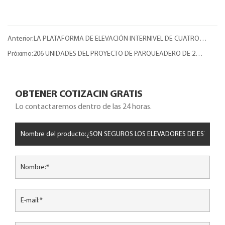
Anterior:LA PLATAFORMA DE ELEVACIÓN INTERNIVEL DE CUATRO
COLUMNAS: DESBLOQUEANDO UN TRANSPORTE VERTICAL EFICIENTE
Próximo:206 UNIDADES DEL PROYECTO DE PARQUEADERO DE 2
PARA AUTOMÓVILES Y MERCANCÍAS
POSTES: REVOLUCIONANDO EL ESTACIONAMIENTO EN KRASNODAR
OBTENER COTIZACIN GRATIS
Lo contactaremos dentro de las 24 horas.