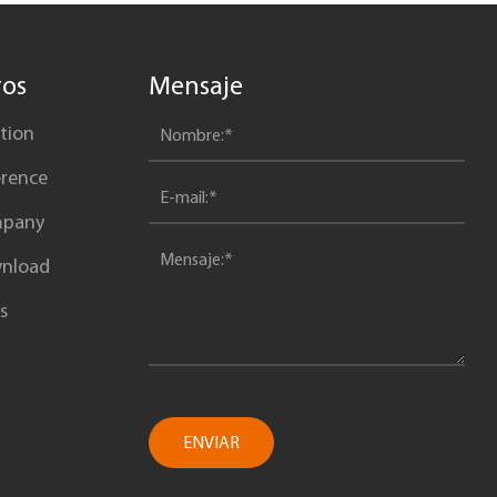
ros
Mensaje
tion
erence
pany
nload
s
ENVIAR