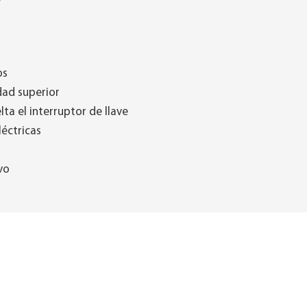
os
dad superior
a el interruptor de llave
léctricas
vo