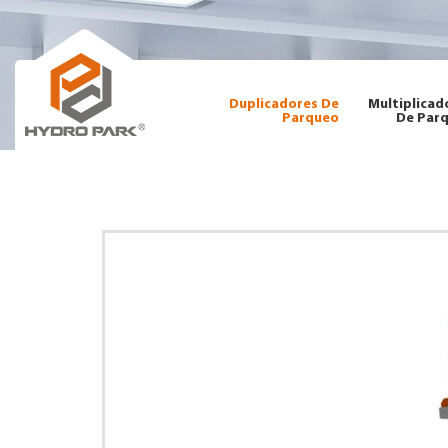
Duplicadores De
Multiplicad
Parqueo
De Par