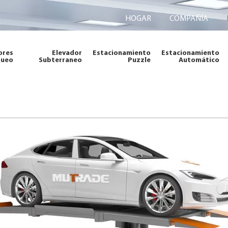
HOGAR
COMPAÑÍA
ores
Elevador
Estacionamiento
Estacionamiento
queo
Subterraneo
Puzzle
Automático