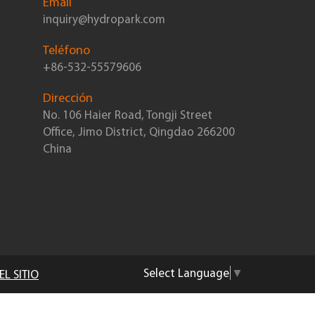
Email
inquiry@hydropark.com
Teléfono
+86-532-55579606
Dirección
No. 106 Haier Road, Tongji Street
Office, Jimo District, Qingdao 266200
China
Select Language
▼
L SITIO