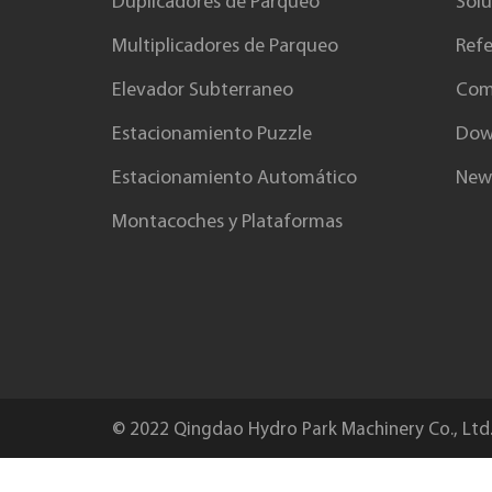
Duplicadores de Parqueo
Solu
Multiplicadores de Parqueo
Ref
Elevador Subterraneo
Com
Estacionamiento Puzzle
Dow
Estacionamiento Automático
New
Montacoches y Plataformas
© 2022 Qingdao Hydro Park Machinery Co., Ltd.