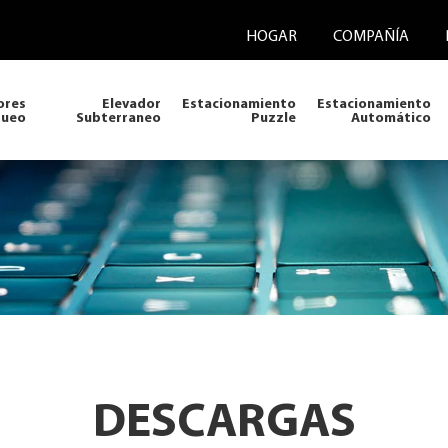
HOGAR
COMPAÑÍA
ores
Elevador
Estacionamiento
Estacionamiento
queo
Subterraneo
Puzzle
Automático
DESCARGAS