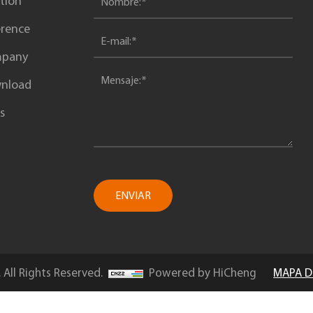
tion
erence
pany
nload
s
ENVIAR
 All Rights Reserved.
Powered by HiCheng
MAPA DE